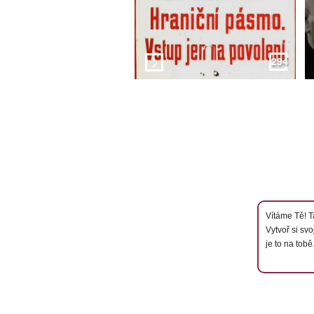
294
Vítáme Tě! Ta
Vytvoř si svo
je to na tobě