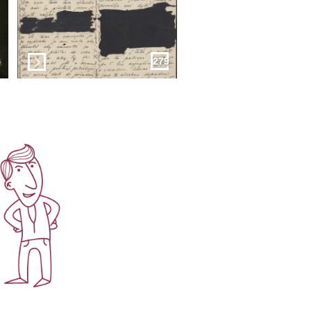
4
279