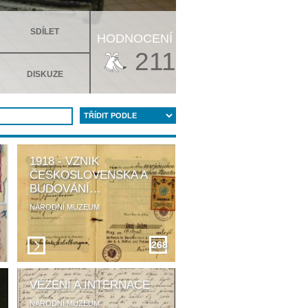
SDÍLET
HODNOCENÍ
211
DISKUZE
1918 - VZNIK
ČESKOSLOVENSKA A
BUDOVÁNÍ…
NÁRODNÍ MUZEUM
6
268
VĚZENÍ A INTERNACE
NÁRODNÍ MUZEUM