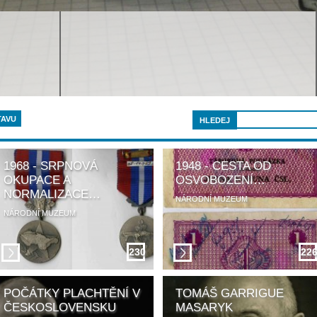
TAVU
1968 - SRPNOVÁ
1948 - CESTA OD
OKUPACE A
OSVOBOZENÍ…
NORMALIZACE…
NÁRODNÍ MUZEUM
NÁRODNÍ MUZEUM
230
22
POČÁTKY PLACHTĚNÍ V
TOMÁŠ GARRIGUE
ČESKOSLOVENSKU
MASARYK