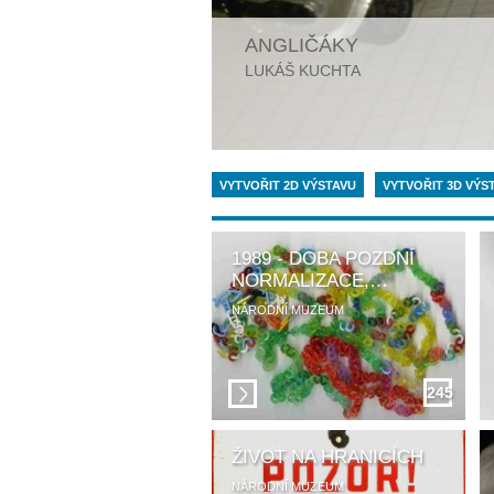
ANGLIČÁKY
LUKÁŠ KUCHTA
VYTVOŘIT 2D VÝSTAVU
VYTVOŘIT 3D VÝS
1989 - DOBA POZDNÍ
NORMALIZACE,…
NÁRODNÍ MUZEUM
245
ŽIVOT NA HRANICÍCH
NÁRODNÍ MUZEUM