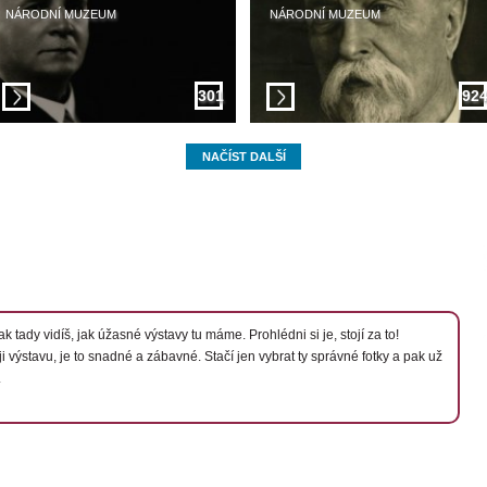
NÁRODNÍ MUZEUM
NÁRODNÍ MUZEUM
301
92
NAČÍST DALŠÍ
k tady vidíš, jak úžasné výstavy tu máme. Prohlédni si je, stojí za to!
ji výstavu, je to snadné a zábavné. Stačí jen vybrat ty správné fotky a pak už
.