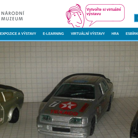
Vytvořte si virtuální
výstavu
EXPOZICE A VÝSTAVY
E-LEARNING
VIRTUÁLNÍ VÝSTAVY
HRA
ESBÍRK