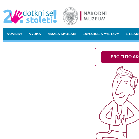
NOVINKY
VÝUKA
MUZEA ŠKOLÁM
EXPOZICE A VÝSTAVY
E-LEAR
PRO TUTO AKC