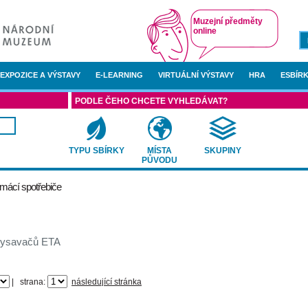
Muzejní předměty
online
EXPOZICE A VÝSTAVY
E-LEARNING
VIRTUÁLNÍ VÝSTAVY
HRA
ESBÍRK
PODLE ČEHO CHCETE VYHLEDÁVAT?
TYPU SBÍRKY
MÍSTA
SKUPINY
PŮVODU
mácí spotřebiče
 vysavačů ETA
|
strana:
následující stránka