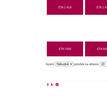
ETA 1-418
ETA 1-4
ETA 7400
ETA 04
řazení:
položek na stránce: