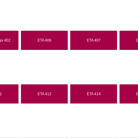
ga 402
ETA 406
ETA 407
E
1
ETA 412
ETA 414
E