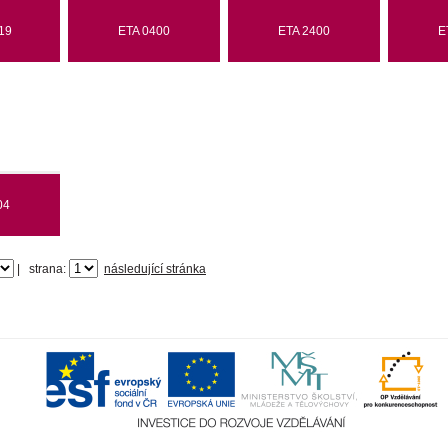
19
ETA 0400
ETA 2400
E
04
|
strana:
následující stránka