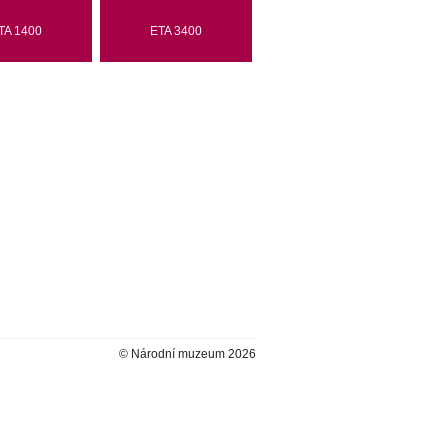
TA 1400
ETA 3400
© Národní muzeum 2026