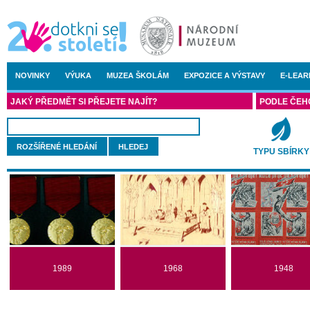
NOVINKY
VÝUKA
MUZEA ŠKOLÁM
EXPOZICE A VÝSTAVY
E-LEAR
JAKÝ PŘEDMĚT SI PŘEJETE NAJÍT?
PODLE ČEH
ROZŠÍŘENÉ HLEDÁNÍ
TYPU SBÍRKY
1989
1968
1948