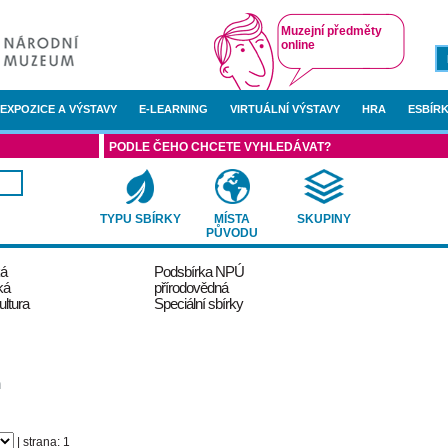
Muzejní předměty
online
EXPOZICE A VÝSTAVY
E-LEARNING
VIRTUÁLNÍ VÝSTAVY
HRA
ESBÍRK
PODLE ČEHO CHCETE VYHLEDÁVAT?
TYPU SBÍRKY
MÍSTA
SKUPINY
PŮVODU
ká
Podsbírka NPÚ
ká
přírodovědná
ultura
Speciální sbírky
n
| strana: 1