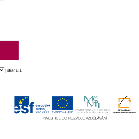
z
| strana: 1