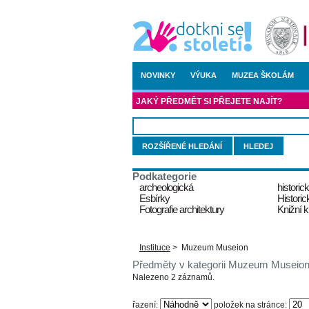
NOVINKY
VÝUKA
MUZEA ŠKOLÁM
JAKÝ PŘEDMĚT SI PŘEJETE NAJÍT?
ROZŠÍŘENÉ HLEDÁNÍ
Podkategorie
archeologická
historic
Esbírky
Historic
Fotografie architektury
Knižní k
Instituce
>
Muzeum Museion
Předměty v kategorii Muzeum Museio
Nalezeno 2 záznamů.
řazení:
položek na stránce: