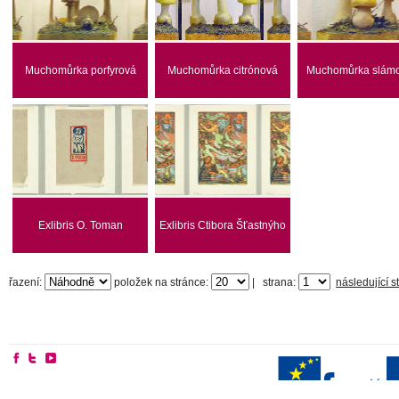
Muchomůrka porfyrová
Muchomůrka citrónová
Muchomůrka slámo
Exlibris O. Toman
Exlibris Ctibora Šťastnýho
řazení:
položek na stránce:
|
strana:
následující s