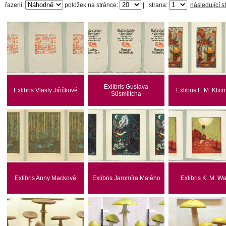
řazení:
položek na stránce:
|
strana:
následující s
Exlibris Gustava
Exlibris Vlasty Jiřičkové
Exlibris F. M. Kli
Süsmiltcha
Exlibris Anny Mackové
Exlibris Jaromíra Malého
Exlibris K. M. Wa