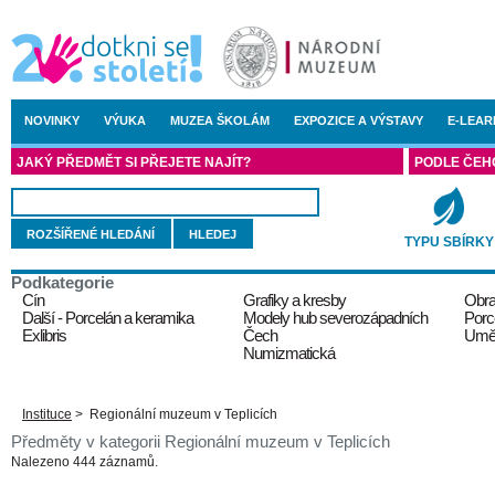
NOVINKY
VÝUKA
MUZEA ŠKOLÁM
EXPOZICE A VÝSTAVY
E-LEAR
JAKÝ PŘEDMĚT SI PŘEJETE NAJÍT?
PODLE ČEH
ROZŠÍŘENÉ HLEDÁNÍ
TYPU SBÍRKY
Podkategorie
Cín
Grafiky a kresby
Obra
Další - Porcelán a keramika
Modely hub severozápadních
Porc
Exlibris
Čech
Uměl
Numizmatická
Instituce
>
Regionální muzeum v Teplicích
Předměty v kategorii Regionální muzeum v Teplicích
Nalezeno 444 záznamů.