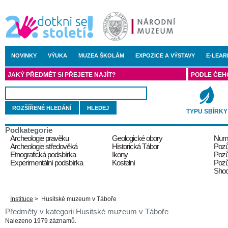
NOVINKY
VÝUKA
MUZEA ŠKOLÁM
EXPOZICE A VÝSTAVY
E-LEAR
JAKÝ PŘEDMĚT SI PŘEJETE NAJÍT?
PODLE ČEH
ROZŠÍŘENÉ HLEDÁNÍ
TYPU SBÍRKY
Podkategorie
Archeologie pravěku
Geologické obory
Numi
Archeologie středověká
Historická Tábor
Pozů
Etnografická podsbírka
Ikony
Pozů
Experimentální podsbírka
Kostelní
Pozů
Shoo
Instituce
>
Husitské muzeum v Táboře
Předměty v kategorii Husitské muzeum v Táboře
Nalezeno 1979 záznamů.