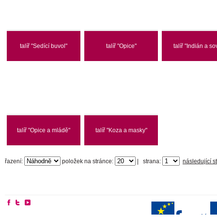
talíř "Sedící buvol"
talíř "Opice"
talíř "Indián a so
talíř "Opice a mládě"
talíř "Koza a masky"
řazení:
položek na stránce:
|
strana:
následující s