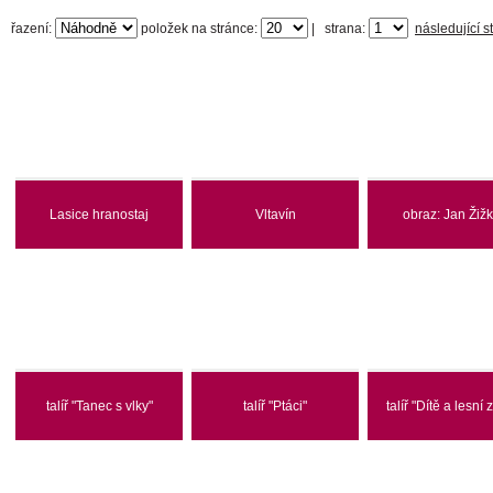
řazení:
položek na stránce:
|
strana:
následující s
Lasice hranostaj
Vltavín
obraz: Jan Žiž
talíř "Tanec s vlky"
talíř "Ptáci"
talíř "Dítě a lesní 