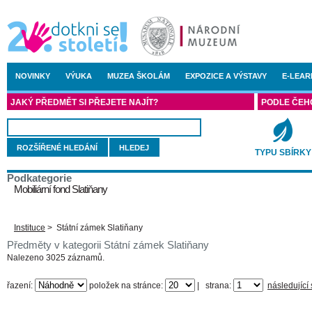
NOVINKY
VÝUKA
MUZEA ŠKOLÁM
EXPOZICE A VÝSTAVY
E-LEAR
JAKÝ PŘEDMĚT SI PŘEJETE NAJÍT?
PODLE ČEH
ROZŠÍŘENÉ HLEDÁNÍ
TYPU SBÍRKY
Podkategorie
Mobiliární fond Slatiňany
Instituce
>
Státní zámek Slatiňany
Předměty v kategorii Státní zámek Slatiňany
Nalezeno 3025 záznamů.
řazení:
položek na stránce:
|
strana:
následující