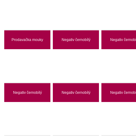
Prodavačka mouky
Negativ černobílý
Negativ černobí
Negativ černobílý
Negativ černobílý
Negativ černobí