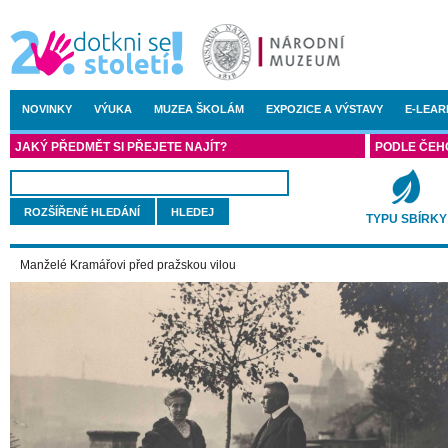
NOVINKY
VÝUKA
MUZEA ŠKOLÁM
EXPOZICE A VÝSTAVY
E-LEAR
JAKÝ PŘEDMĚT SI PŘEJETE NAJÍT?
PODLE ČEH
ROZŠÍŘENÉ HLEDÁNÍ
TYPU SBÍRKY
Manželé Kramářovi před pražskou vilou