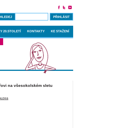
PŘIHLÁSIT
Y 20.STOLETÍ
KONTAKTY
KE STAŽENÍ
ovi na všesokolském sletu
muzea