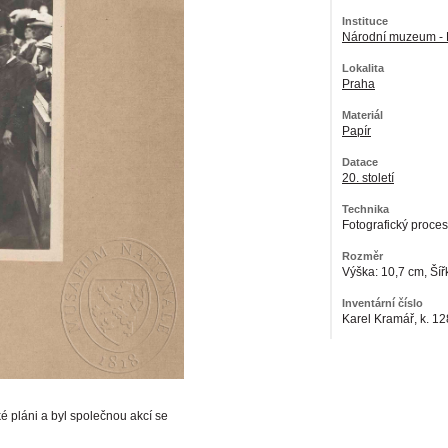
Instituce
Národní muzeum - 
Lokalita
Praha
Materiál
Papír
Datace
20. století
Technika
Fotografický proces
Rozměr
Výška: 10,7 cm, Šíř
Inventární číslo
Karel Kramář, k. 128
ké pláni a byl společnou akcí se