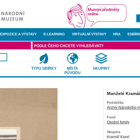
Muzejní předměty
online
EXPOZICE A VÝSTAVY
E-LEARNING
VIRTUÁLNÍ VÝSTAVY
HRA
ESBÍRK
PODLE ČEHO CHCETE VYHLEDÁVAT?
TYPU SBÍRKY
MÍSTA
SKUPINY
PŮVODU
Manželé Kramář
Podsbírka
Archiv Národního 
Fond
Osobní fondy
Skupina
Kramář Karel