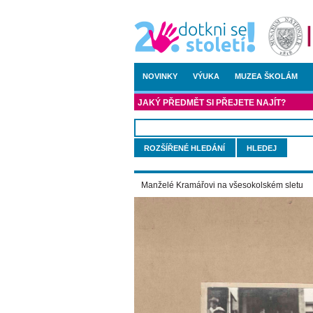
NOVINKY
VÝUKA
MUZEA ŠKOLÁM
JAKÝ PŘEDMĚT SI PŘEJETE NAJÍT?
ROZŠÍŘENÉ HLEDÁNÍ
Manželé Kramářovi na všesokolském sletu