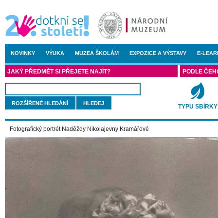
NOVINKY
VÝUKA
MUZEA ŠKOLÁM
EXPOZICE A VÝSTAVY
E-LEAR
JAKÝ PŘEDMĚT SI PŘEJETE NAJÍT?
PODLE ČEH
ROZŠÍŘENÉ HLEDÁNÍ
TYPU SBÍRKY
Fotografický portrét Naděždy Nikolajevny Kramářové