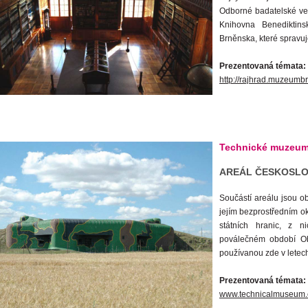
Odborné badatelské veř
Knihovna Benediktin
Brněnska, které spravu
Prezentovaná témata:
http://rajhrad.muzeumb
Technické muzeum
AREÁL ČESKOSLO
Součástí areálu jsou o
jejím bezprostředním o
státních hranic, z 
poválečném období Ob
používanou zde v lete
Prezentovaná témata: f
www.technicalmuseum.