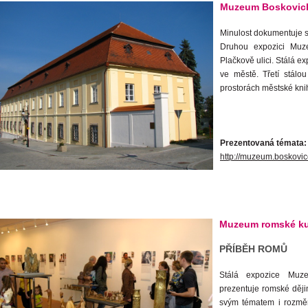
Muzeum Boskovic
Minulost dokumentuje s
Druhou expozici Muze
Plačkově ulici. Stálá e
ve městě. Třetí stálo
prostorách městské kni
Prezentovaná témata: I. 
http://muzeum.boskovic
Muzeum romské ku
PŘÍBĚH ROMŮ
Stálá expozice Muz
prezentuje romské ději
svým tématem i rozmě