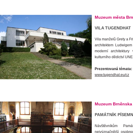
Muzeum města Br
VILA TUGENDHAT
Vila manželů Grety a F
architektem Ludwigem
moderní architektur
kulturního dědictví UN
Prezentovaná témata: a
www.tugendhat.eu/cz
Muzeum Brněnska
PAMÁTNÍK PÍSEMN
Návštěvníkům Památ
nejvýznačnější osobnos