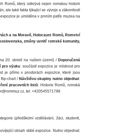
h Romů, který odkrývá nejen romskou historii
, ale také fakta týkající se vývoje a zákonitostí
 expozice je umístěna v prvním patře muzea na
.
chách a na Moravě, Holocaust Romů, Romství
koslovenska, změny uvnitř romské komunity,
na 20. století na našem území) /
Doporučená
í pro výuku
: součástí expozice je místnost pro
ost je přímo v prostorách expozice, které jsou
flip-chart /
Návštěvu skupiny nutno objednat
:
ení pracovních listů
: Historie Romů, romská
ktor@rommuz.cz, tel: +420545571798
orie (předškolní vzdělávání, žáci, studenti,
zvíjející obsah stálé expozice. Nutno objednat: