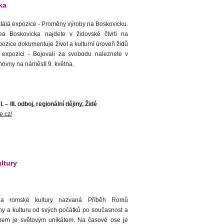
ka
tálá expozice - Proměny výroby na Boskovicku.
a Boskovicka najdete v židovské čtvrti na
xpozice dokumentuje život a kulturní úroveň židů
u expozici - Bojovali za svobodu naleznete v
hovny na náměstí 9. května.
– III. odboj, regionální dějiny, Židé
e.cz/
ltury
ea romské kultury nazvaná Příběh Romů
ny a kulturu od svých počátků po současnost a
rem je světovým unikátem. Na časové ose je