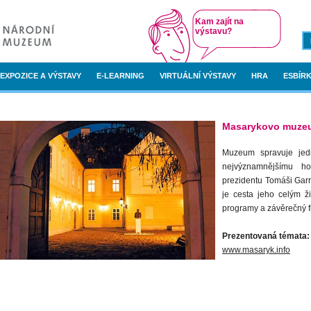
Kam zajít na
výstavu?
EXPOZICE A VÝSTAVY
E-LEARNING
VIRTUÁLNÍ VÝSTAVY
HRA
ESBÍRK
Masarykovo muze
Muzeum spravuje jed
nejvýznamnějšímu ho
prezidentu Tomáši Gar
je cesta jeho celým ži
programy a závěrečný f
Prezentovaná témata: 
www.masaryk.info