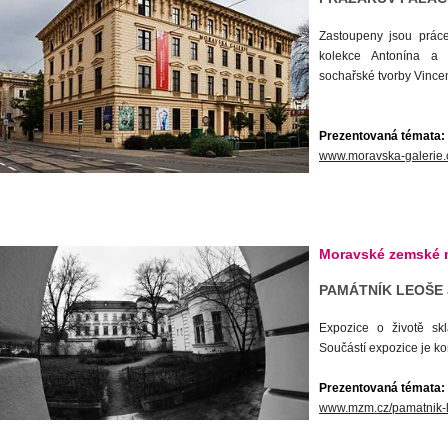
Zastoupeny jsou práce
kolekce Antonína a 
sochařské tvorby Vinc
Prezentovaná témata: 
www.moravska-galerie.
Moravské zemské
PAMÁTNÍK LEOŠE
Expozice o životě skl
Součástí expozice je 
Prezentovaná témata: 
www.mzm.cz/pamatnik-l