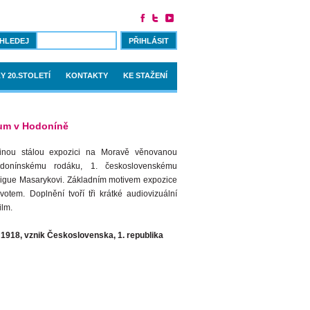
PŘIHLÁSIT
Y 20.STOLETÍ
KONTAKTY
KE STAŽENÍ
um v Hodoníně
inou stálou expozici na Moravě věnovanou
donínskému rodáku, 1. československému
rigue Masarykovi. Základním motivem expozice
votem. Doplnění tvoří tři krátké audiovizuální
ilm.
1918, vznik Československa, 1. republika