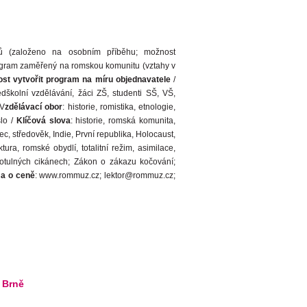
mů (založeno na osobním příběhu; možnost
gram zaměřený na romskou komunitu (vztahy v
st vytvořit program na míru objednavatele
/
edškolní vzdělávání, žáci ZŠ, studenti SŠ, VŠ,
 V
zdělávací obor
: historie, romistika, etnologie,
slo /
Klíčová slova
: historie, romská komunita,
, středověk, Indie, První republika, Holocaust,
, romské obydlí, totalitní režim, asimilace,
potulných cikánech; Zákon o zákazu kočování;
 a o ceně
: www.rommuz.cz; lektor@rommuz.cz;
 Brně