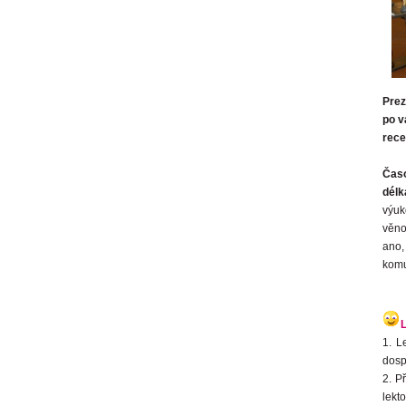
Prez
po v
rece
Čas
délk
výuk
věno
ano,
komu
1. L
dosp
2. P
lekt