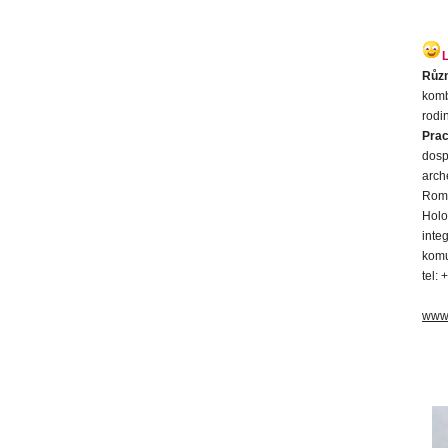
Růz
komb
rodi
Prac
dosp
arch
Romo
Holo
inte
komu
tel:
www.