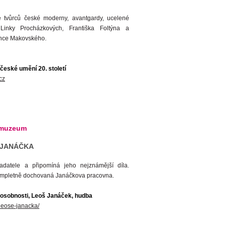
 tvůrců české moderny, avantgardy, ucelené
Linky Procházkových, Františka Foltýna a
ence Makovského.
české umění 20. století
cz
 muzeum
 JANÁČKA
adatele a připomíná jeho nejznámější díla.
kompletně dochovaná Janáčkova pracovna.
osobnosti, Leoš Janáček, hudba
eose-janacka/