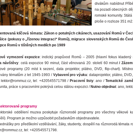
divákům nabídnut Příbě
na pozadí obecných dějin
romské komunity. Stálá
ploše o rozloze 351 m2
entovaná klíčová témata: Zákon o potulných cikánech, usazování Romů v Če
álce (pokusy o „řízenou integraci“ Romů), migrace slovenských Romů do Čes
pce Romů v tištěných mediích po 1989
ové vymezení expozice
: indický prapůvod Romů – 2005 (hlavní fokus kladený 
a návštěvy
: celá expozice 90 minut, část věnovaná 20. století 60 minut
/ Zázem
ové programy (20 míst k sezení, data projektor, plátno, DVD, flip-chart). Místn
vány tématům z let 1945-1993 /
Vybavení pro výuku
: dataprojektor, plátno, DVD, 
 lektor@rommuz.cz, tel: +420545571798 /
Pracovní listy
: ano /
Tematické zaměř
nita, práce s pracovními pokrývá celou stálou expozici /
Nutno objednat
: ano, le
Lektorované programy
ektorské oddělení muzea poskytuje různorodé programy pro všechny věkové kateg
ělí). Program je možno uzpůsobit požadavkům objednavatele.
řednášky pro předškolní vzdělávání, žáky, studenty, dospělí na různorodá témata ro
or@rommuz.cz, tel: +420545571798.