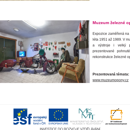
Muzeum železné op
Expozice zaměřená na hi
léta 1951 až 1989. V mu
a výstroje i velký p
prezentované pohnuté 
rekonstrukce železné o
Prezentovaná témata: 
www.muzeumopony.cz