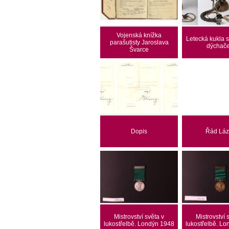
Vojenská knížka
Letecká kukla s
parašutisty Jaroslava
dýchač
Švarce
Dopis
Řád Lá
Mistrovství světa v
Mistrovství 
lukostřelbě. Londýn 1948
lukostřelbě. L