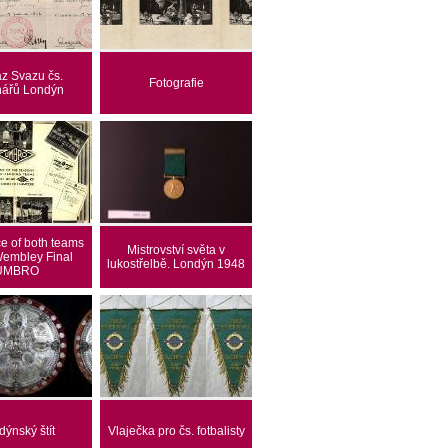
z Svazu čs.
Fotografie
nářů Londýn
e of both teams
Mistrovství světa v
Wembley Final
lukostřelbě. Londýn 1948
UMBRO
ýnský štít
Vlaječka pro čs. fotbalisty