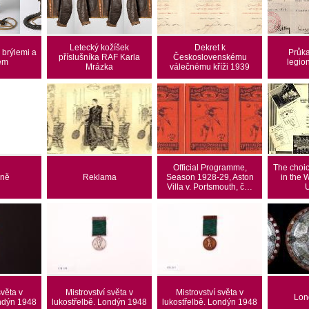
Letecký kožíšek
Dekret k
 brýlemi a
Průka
příslušníka RAF Karla
Československému
em
legio
Mrázka
válečnému kříži 1939
Official Programme,
The choic
zně
Reklama
Season 1928-29, Aston
in the 
Villa v. Portsmouth, č…
světa v
Mistrovství světa v
Mistrovství světa v
Lond
ondýn 1948
lukostřelbě. Londýn 1948
lukostřelbě. Londýn 1948