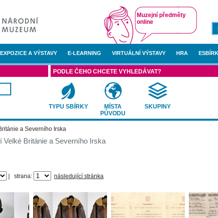
Muzejní předměty
online
EXPOZICE A VÝSTAVY
E-LEARNING
VIRTUÁLNÍ VÝSTAVY
HRA
ESBÍRK
PODLE ČEHO CHCETE VYHLEDÁVAT?
TYPU SBÍRKY
MÍSTA
SKUPINY
PŮVODU
Británie a Severního Irska
í Velké Británie a Severního Irska
|
strana:
následující stránka