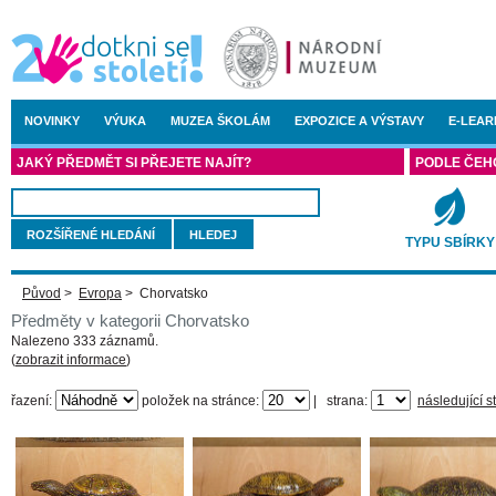
NOVINKY
VÝUKA
MUZEA ŠKOLÁM
EXPOZICE A VÝSTAVY
E-LEAR
JAKÝ PŘEDMĚT SI PŘEJETE NAJÍT?
PODLE ČEH
ROZŠÍŘENÉ HLEDÁNÍ
TYPU SBÍRKY
Původ
>
Evropa
>
Chorvatsko
Předměty v kategorii Chorvatsko
Nalezeno 333 záznamů.
(
zobrazit informace
)
řazení:
položek na stránce:
|
strana:
následující s