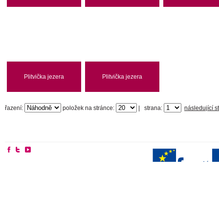
Plitvička jezera
Plitvička jezera
řazení:
položek na stránce:
|
strana:
následující s