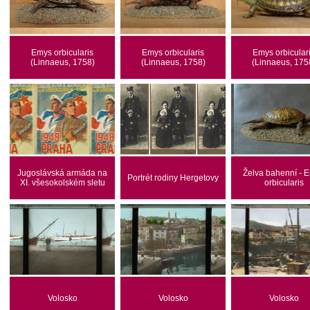
Emys orbicularis
Emys orbicularis
Emys orbicular
(Linnaeus, 1758)
(Linnaeus, 1758)
(Linnaeus, 175
Jugoslávská armáda na
Želva bahenní - 
Portrét rodiny Hergetovy
XI. všesokolském sletu
orbicularis
Volosko
Volosko
Volosko