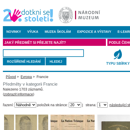
NOVINKY
VÝUKA
MUZEA ŠKOLÁM
EXPOZICE A VÝSTAVY
E-LEAR
JAKÝ PŘEDMĚT SI PŘEJETE NAJÍT?
PODLE ČEH
ROZŠÍŘENÉ HLEDÁNÍ
TYPU SBÍRKY
Původ
>
Evropa
>
Francie
Předměty v kategorii Francie
Nalezeno 1703 záznamů.
(
zobrazit informace
)
řazení:
položek na stránce:
|
strana:
následující s