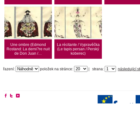
Une ombre (Edmond
La récitante / Vypravěčka
Rostand: La derni?re nuit
(Le tapis persan / Perský
de Don Juan /…
koberec)
řazení:
položek na stránce:
|
strana:
následující s