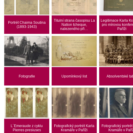
Titulní strana časopisu La
Legitimace Karla K
Portrét Chaima Soutina
Nation tcheque,
pro mírovou konfer
(1893-1943)
nalezeného při…
Paříži
Fotografie
Upomínkový list
Absolventské ta
L´Emeraude z cyklu
Fotografický portrét Karla
Fotografický portrét
Pierres presiuses
Kramáře v Paříži
Kramáře v Paří