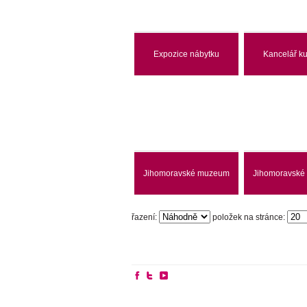
Expozice nábytku
Kancelář ku
Jihomoravské muzeum
Jihomoravsk
řazení:
položek na stránce: