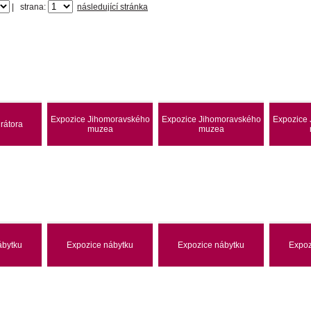
|
strana:
následující stránka
Expozice Jihomoravského
Expozice Jihomoravského
Expozice
rátora
muzea
muzea
ábytku
Expozice nábytku
Expozice nábytku
Expoz