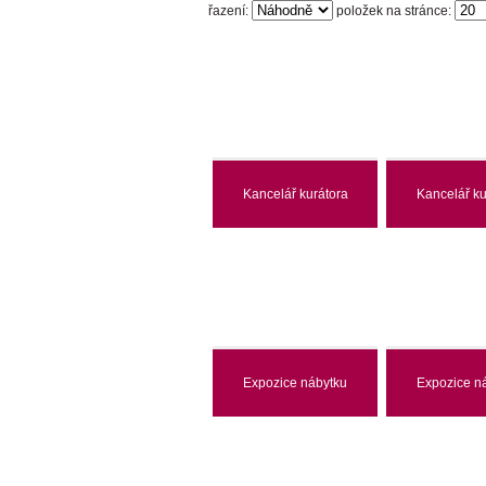
řazení:
položek na stránce:
Kancelář kurátora
Kancelář ku
Expozice nábytku
Expozice n