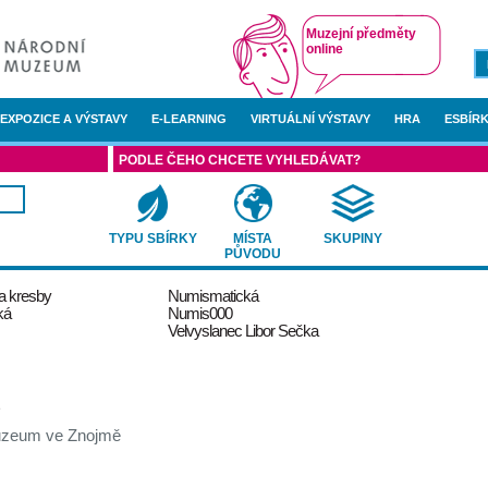
Muzejní předměty
online
EXPOZICE A VÝSTAVY
E-LEARNING
VIRTUÁLNÍ VÝSTAVY
HRA
ESBÍRK
PODLE ČEHO CHCETE VYHLEDÁVAT?
TYPU SBÍRKY
MÍSTA
SKUPINY
PŮVODU
 a kresby
Numismatická
ká
Numis000
Velvyslanec Libor Sečka
ě
muzeum ve Znojmě