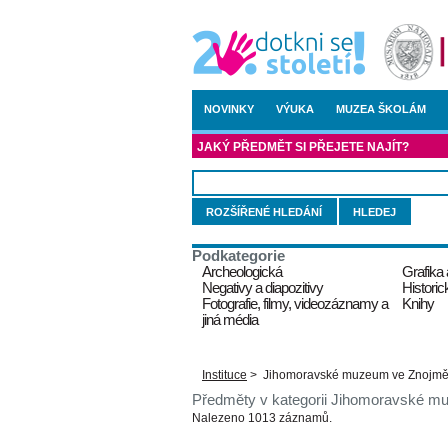
NOVINKY
VÝUKA
MUZEA ŠKOLÁM
JAKÝ PŘEDMĚT SI PŘEJETE NAJÍT?
ROZŠÍŘENÉ HLEDÁNÍ
Podkategorie
Archeologická
Grafika
Negativy a diapozitivy
Historic
Fotografie, filmy, videozáznamy a
Knihy
jiná média
Instituce
>
Jihomoravské muzeum ve Znojm
Předměty v kategorii Jihomoravské 
Nalezeno 1013 záznamů.