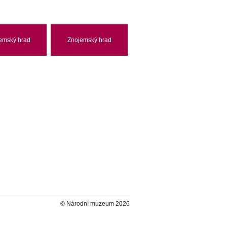
emský hrad
Znojemský hrad
© Národní muzeum 2026