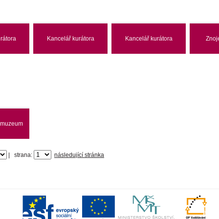
rátora
Kancelář kurátora
Kancelář kurátora
Znoj
é muzeum
|
strana:
následující stránka