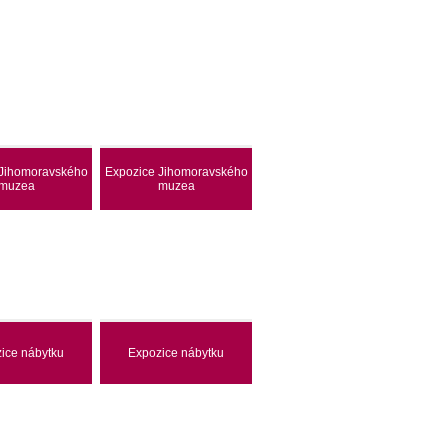
 Jihomoravského
Expozice Jihomoravského
muzea
muzea
ice nábytku
Expozice nábytku