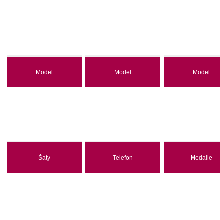
Model
Model
Model
Šaty
Telefon
Medaile