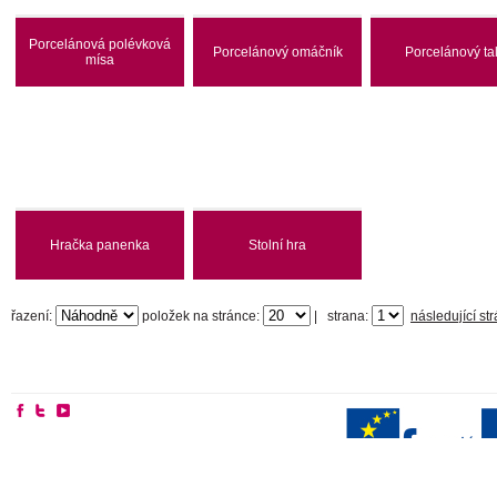
Porcelánová polévková
Porcelánový omáčník
Porcelánový tal
mísa
Hračka panenka
Stolní hra
řazení:
položek na stránce:
|
strana:
následující st