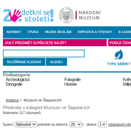
NOVINKY
VÝUKA
MUZEA ŠKOLÁM
EXPOZICE A VÝSTAVY
E-LEAR
JAKÝ PŘEDMĚT SI PŘEJETE NAJÍT?
PODLE ČEH
ROZŠÍŘENÉ HLEDÁNÍ
TYPU SBÍRKY
Podkategorie
Archeologická
Fotografie
Knih
Etnografie
Historie
Militá
Instituce
>
Muzeum ve Šlapanicích
Předměty v kategorii Muzeum ve Šlapanicích
Nalezeno 117 záznamů.
řazení:
položek na stránce:
|
strana:
následující st