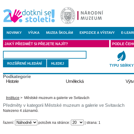
NOVINKY
VÝUKA
MUZEA ŠKOLÁM
EXPOZICE A VÝSTAVY
E-LEAR
JAKÝ PŘEDMĚT SI PŘEJETE NAJÍT?
PODLE ČEH
ROZŠÍŘENÉ HLEDÁNÍ
TYPU SBÍRKY
Podkategorie
Historie
Umělecká
Výtv
Instituce
>
Městské muzeum a galerie ve Svitavách
Předměty v kategorii Městské muzeum a galerie ve Svitavách
Nalezeno 4 záznamů.
řazení:
položek na stránce:
| strana: 1