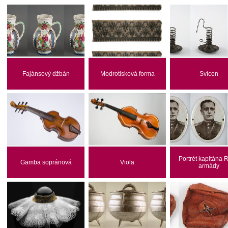
Fajánsový džbán
Modrotisková forma
Svícen
Portrét kapitána 
Gamba sopránová
Viola
armády