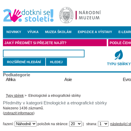
NOVINKY
VÝUKA
MUZEA ŠKOLÁM
EXPOZICE A VÝSTAVY
E-LEAR
JAKÝ PŘEDMĚT SI PŘEJETE NAJÍT?
PODLE ČEH
ROZŠÍŘENÉ HLEDÁNÍ
TYPU SBÍRKY
Podkategorie
Afrika
Asie
Evro
Typy sbírek
>
Etnologické a etnografické sbírky
Předměty v kategorii Etnologické a etnografické sbírky
Nalezeno 1436 záznamů.
(
zobrazit informace
)
řazení:
položek na stránce:
|
strana:
následující s