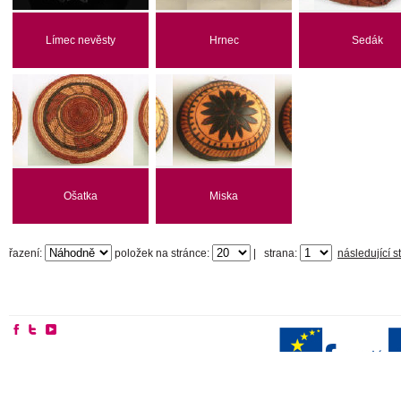
Límec nevěsty
Hrnec
Sedák
Ošatka
Miska
řazení:
položek na stránce:
|
strana:
následující s